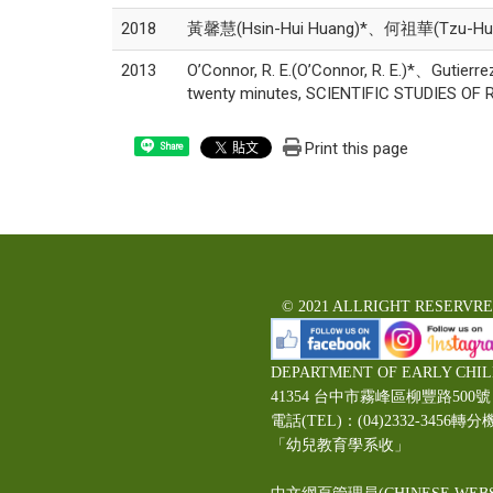
2018
黃馨慧(Hsin-Hui Huang)*、何祖華(Tzu
2013
O’Connor, R. E.(O’Connor, R. E.)*、Gutier
twenty minutes, SCIENTIFIC STUDIES OF R
Print this page
Share
© 2021 ALLRIGHT RESERVR
DEPARTMENT OF EARLY CHI
41354 台中市霧峰區柳豐路5
電話(TEL)：(04)2332-3456轉分
「幼兒教育學系收」