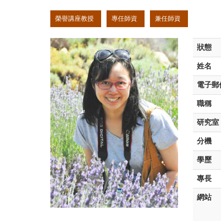
:::
榮譽講座教授
專任師資
兼任師資
狀態
姓名
電子郵
職稱
研究室
分機
學歷
專長
網站