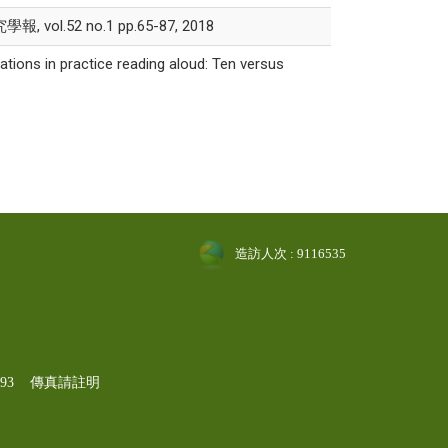
.52 no.1 pp.65-87, 2018
ions in practice reading aloud: Ten versus
造訪人次 : 9116535
-1193 傳真請註明