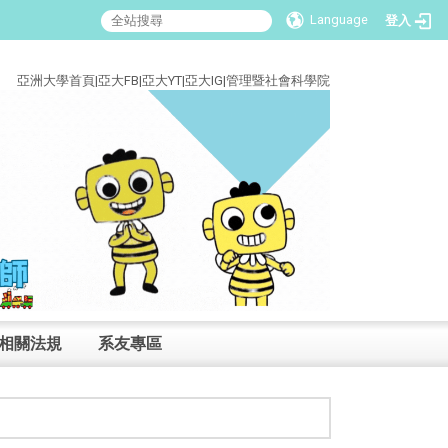
Language
登入
:::
亞洲大學首頁
|
亞大FB
|
亞大YT
|
亞大IG
|
管理暨社會科學院
相關法規
系友專區