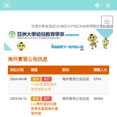
:::
Toggl
亞洲大學首頁
|
亞大FB
|
亞大YT
|
亞大IG
|
管理暨社會科學院
海外實習公告訊息
張貼日期
標題
類別
瀏覽人次
2026-06-08
海外實習公告訊息
5734
重要
熱門
115年度暑期海外
實習錄取名單
2025-05-12
海外實習公告訊息
43454
重要
熱門
114學年度幼兒教
育學系暑期海外實
習申請