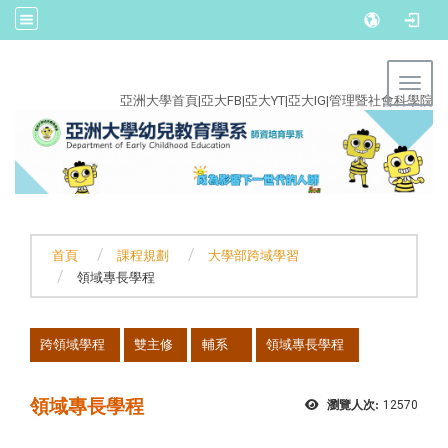
:::
Toggl
亞洲大學首頁
|
亞大FB
|
亞大YT
|
亞大IG
|
管理暨社會科學院
首頁
課程規劃
大學部跨域學習
領域專長學程
:::
跨領域學程
雙主修
輔系
領域專長學程
領域專長學程
瀏覽人次:
12570