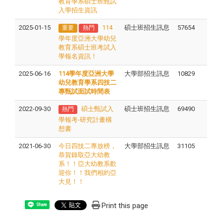
教育學系碩士班甄試
入學招生資訊
2025-01-15
114
碩士班招生訊息
57654
重要
熱門
學年度亞洲大學幼兒
教育系碩士班考試入
學報名資訊！
2025-06-16
114學年度亞洲大學
大學部招生訊息
10829
幼兒教育學系四技二
專甄試面試時間表
2022-09-30
碩士甄試入
碩士班招生訊息
69490
熱門
學報考-研究計畫構
想書
2021-06-30
今日四技二專放榜，
大學部招生訊息
31105
恭賀錄取亞大幼教
系！！亞大幼教系歡
迎你！！我們相約亞
大見！！
Print this page
Share