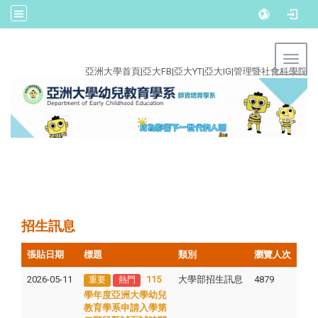
:::
Toggl
亞洲大學首頁
|
亞大FB
|
亞大YT
|
亞大IG
|
管理暨社會科學院
招生訊息
張貼日期
標題
類別
瀏覽人次
2026-05-11
115
大學部招生訊息
4879
重要
熱門
學年度亞洲大學幼兒
教育學系申請入學第