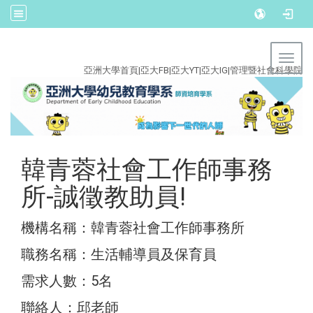
:::
Toggl
亞洲大學首頁
|
亞大FB
|
亞大YT
|
亞大IG
|
管理暨社會科學院
韓青蓉社會工作師事務
所-誠徵教助員!
機構名稱：韓青蓉社會工作師事務所
職務名稱：生活輔導員及保育員
需求人數：5名
聯絡人：邱老師