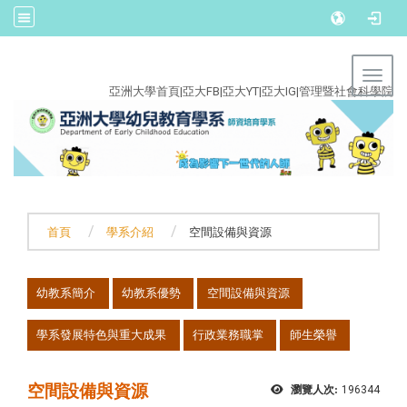
:::
Toggl
亞洲大學首頁
|
亞大FB
|
亞大YT
|
亞大IG
|
管理暨社會科學院
首頁
學系介紹
空間設備與資源
:::
幼教系簡介
幼教系優勢
空間設備與資源
學系發展特色與重大成果
行政業務職掌
師生榮譽
空間設備與資源
瀏覽人次:
196344