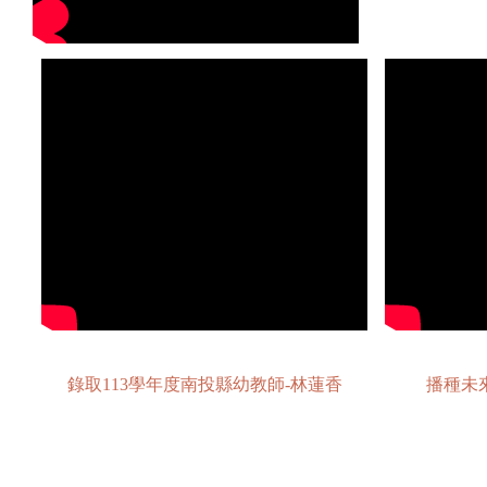
播種未
錄取113學年度南投縣幼教師-林蓮香