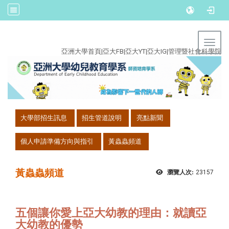
:::
Toggl
亞洲大學首頁
|
亞大FB
|
亞大YT
|
亞大IG
|
管理暨社會科學院
:::
大學部招生訊息
招生管道說明
亮點新聞
個人申請準備方向與指引
黃蟲蟲頻道
黃蟲蟲頻道
瀏覽人次:
23157
五個讓你愛上亞大幼教的理由：就讀亞
大幼教的優勢