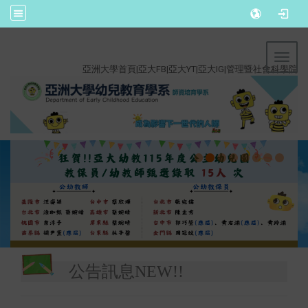
:::
Toggl
亞洲大學首頁
|
亞大FB
|
亞大YT
|
亞大IG
|
管理暨社會科學院
公告訊息NEW!!