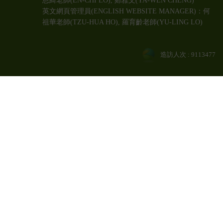
恩綺老師(EN-CHI LO)
, 鄭雅文
(YA-WEN CHENG)
英文網頁管理員(ENGLISH WEBSITE MANAGER)：何
祖華老師(TZU-HUA HO), 羅育齡老師(YU-LING LO)
造訪人次 : 9113477