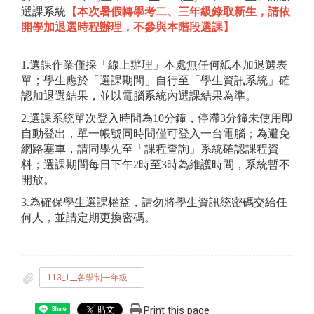
選課系統
【本次暑假轉學考二、三年級錄取新生，請依
開學加退選時程辦理，不參與本階段選課】
1.選課作業僅採「線上辦理」本處無任何紙本加退選表
單；學生應於「選課期間」自行至「學生資訊系統」確
認加退選結果，並以電腦系統內選課結果為準。
2.選課系統單次登入時間為10分鐘，停滯3分鐘未使用即
自動登出，單一帳號同時間僅可登入一台電腦；為避免
網路塞車，請同學先至「課程查詢」系統確認課程資
料；選課期間每日下午2時至3時為維護時間，系統暫不
開放。
3.為確保學生選課權益，請勿將學生資訊統密碼交給任
何人，並請定期更換密碼。
113_1__各學制一年級_新生選課公告.pdf
Print this page
Share