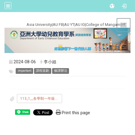
:::
Asia University
|
AU FB
|
AU YT
|
AU IG
|
College of Mangament
Toggl
2024-08-06
李小姐
important
課程規劃
修課辦法
113_1__各學制一年級_新生選課公告.pdf
Print this page
Share