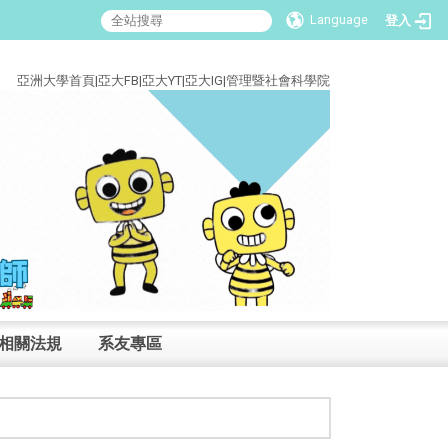
Language
登入
:::
亞洲大學首頁
|
亞大FB
|
亞大YT
|
亞大IG
|
管理暨社會科學院
相關法規
系友專區