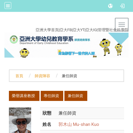
:::
Toggl
亞洲大學首頁
|
亞大FB
|
亞大YT
|
亞大IG
|
管理暨社會科學院
首頁
師資陣容
兼任師資
:::
榮譽講座教授
專任師資
兼任師資
狀態
兼任師資
姓名
郭木山 Mu-shan Kuo