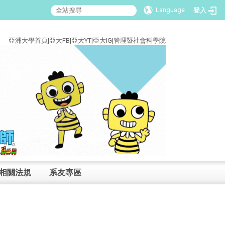
Language
登入
:::
亞洲大學首頁
|
亞大FB
|
亞大YT
|
亞大IG
|
管理暨社會科學院
相關法規
系友專區