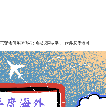
交切結書至育齡老師系辦信箱；逾期視同放棄，由備取同學遞補。