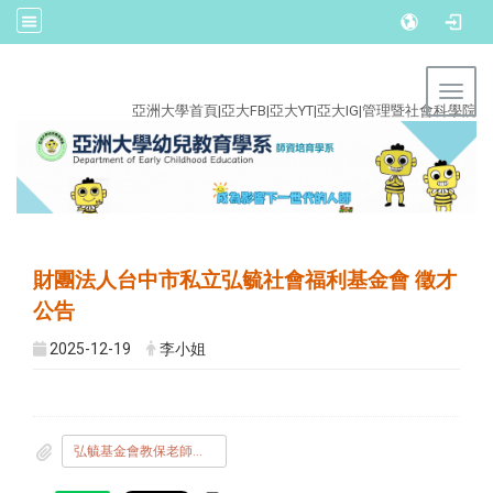
:::
Toggl
亞洲大學首頁
|
亞大FB
|
亞大YT
|
亞大IG
|
管理暨社會科學院
財團法人台中市私立弘毓社會福利基金會 徵才
公告
2025-12-19
李小姐
弘毓基金會教保老師徵才_社資中心__.pdf