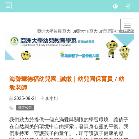
:::
Toggl
亞洲大學首頁
|
亞大FB
|
亞大YT
|
亞大IG
|
管理暨社會科學院
海聲華德福幼兒園_誠徵｜幼兒園保育員 / 幼
教老師
2025-08-21
李小姐
徵才公告
我們致力於提供一個充滿愛與關懷的學習環境，讓孩子
在自然與美的環境中自由探索，發展身心靈的平衡。我
們秉持著「守護孩子的童年」，即守護孩子健康的感