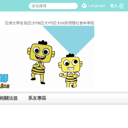
Language
登入
:::
亞洲大學首頁
|
亞大FB
|
亞大YT
|
亞大IG
|
管理暨社會科學院
相關法規
系友專區