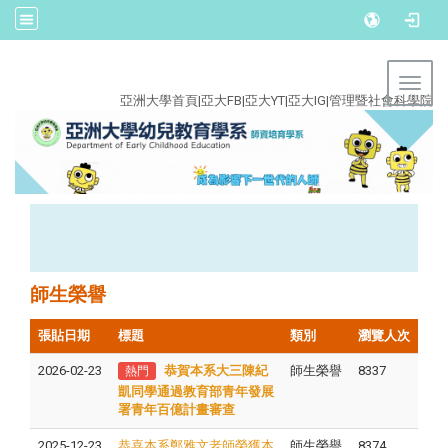
:::
Toggl
亞洲大學首頁
|
亞大FB
|
亞大YT
|
亞大IG
|
管理暨社會科學院
師生榮譽
張貼日期
標題
類別
瀏覽人次
2026-02-23
恭賀本系大三陳紀
師生榮譽
8337
熱門
凱同學通過教育部青年發展
署青年百億計畫審查
2025-12-23
恭喜本系鄭雅文老師榮獲本
師生榮譽
8374