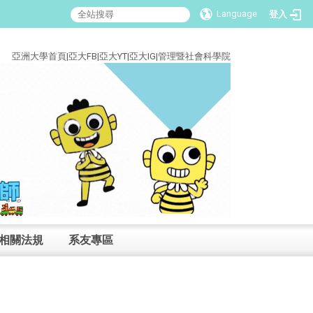
Language
登入
:::
亞洲大學首頁
|
亞大FB
|
亞大YT
|
亞大IG
|
管理暨社會科學院
相關法規
系友專區