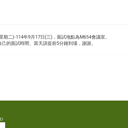
期二)-114年9月17日(三)，面試地點為M654會議室。
自己的面試時間、當天請提前5分鐘到場，謝謝。
ED