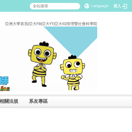
Language
登入
:::
亞洲大學首頁
|
亞大FB
|
亞大YT
|
亞大IG
|
管理暨社會科學院
相關法規
系友專區