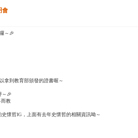
明會
囉～🎉
可以拿到教育部頒發的證書喔～
～🎉
界而教
史懷哲IG，上面有去年史懷哲的相關資訊呦～