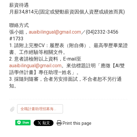
薪資待遇
月薪34,814元(固定或變動薪資因個人資歷或績效而異)
聯絡方式
張小姐，
auaibilingual@gmail.com
／(04)2332-3456
#1733
1. 請附上完整CV：履歷表（附自傳）、最高學歷畢業證
書、工作經驗等相關文件。
2. 意者請檢附以上資料，E-mail至
auaibilingual@gmail.com
。來信標題註明「應徵【AI雙
語學伴計畫】專任助理—姓名」。
3. 採隨到隨審，合者另安排面試，不合者恕不另行通
知。
全職計畫助理招募海報.pdf
Print this page
Share