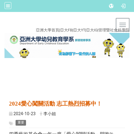
:::
Toggl
亞洲大學首頁
|
亞大FB
|
亞大YT
|
亞大IG
|
管理暨社會科學院
2024愛心闖關活動 志工熱烈招募中！
2024-10-23
李小姐
重要