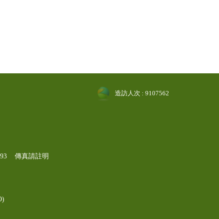
造訪人次 : 9107562
-1193 傳真請註明
)