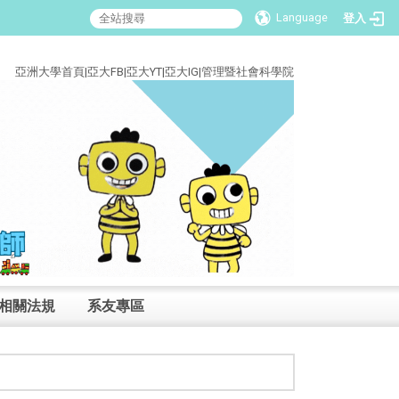
Language
登入
:::
亞洲大學首頁
|
亞大FB
|
亞大YT
|
亞大IG
|
管理暨社會科學院
相關法規
系友專區