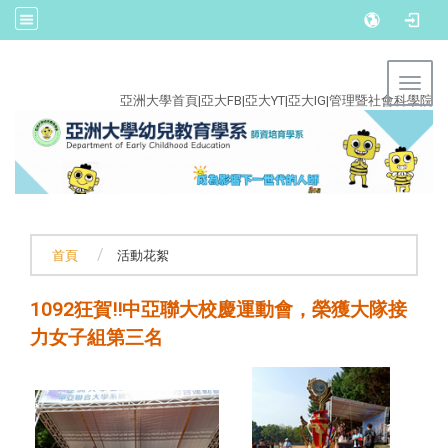
:::
Toggl
亞洲大學首頁
|
亞大FB
|
亞大YT
|
亞大IG
|
管理暨社會科學院
首頁
活動花絮
1092狂賀!!中亞聯大校慶運動會，榮獲大隊接
力女子組第三名