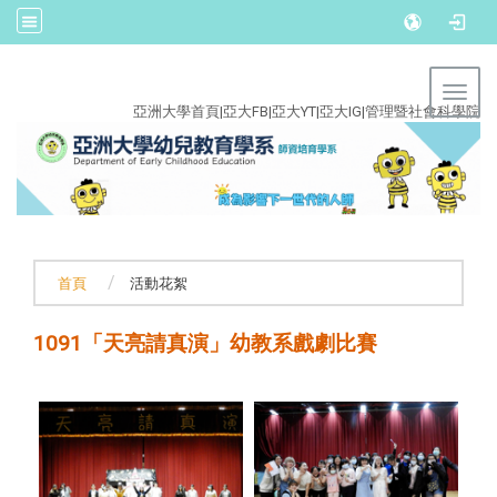
:::
Toggl
亞洲大學首頁
|
亞大FB
|
亞大YT
|
亞大IG
|
管理暨社會科學院
首頁
活動花絮
1091「天亮請真演」幼教系戲劇比賽