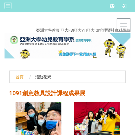
:::
Toggl
亞洲大學首頁
|
亞大FB
|
亞大YT
|
亞大IG
|
管理暨社會科學院
首頁
活動花絮
1091創意教具設計課程成果展