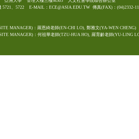
00號 亞洲大學 管理大樓三樓M303 人文社會學院聯合辦公室
機 5721、5722 E-MAIL：ECE@ASIA.EDU.TW
傳真(FAX)：(04)2332
ITE MANAGER)：羅恩綺老師(EN-CHI LO)
, 鄭雅文
(YA-WEN CHENG)
TE MANAGER)：何祖華老師(TZU-HUA HO), 羅育齡老師(YU-LING LO