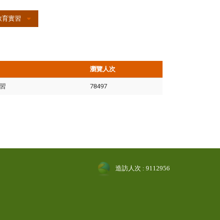
教育實習
瀏覽人次
習
78497
造訪人次 : 9112956