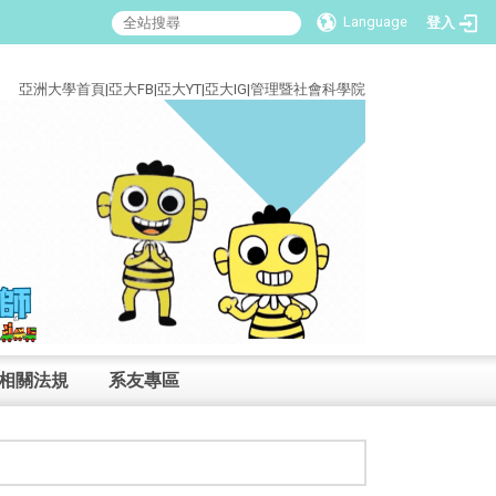
Language
登入
:::
亞洲大學首頁
|
亞大FB
|
亞大YT
|
亞大IG
|
管理暨社會科學院
相關法規
系友專區