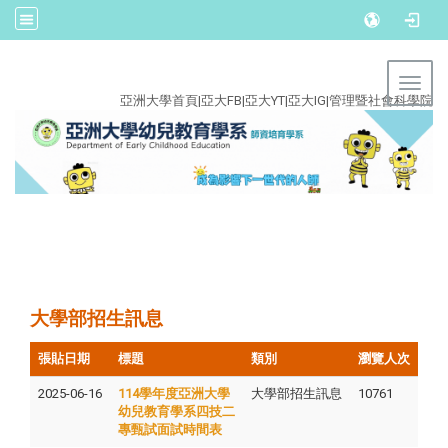
:::
Toggl
亞洲大學首頁
|
亞大FB
|
亞大YT
|
亞大IG
|
管理暨社會科學院
大學部招生訊息
張貼日期
標題
類別
瀏覽人次
2025-06-16
114學年度亞洲大學
大學部招生訊息
10761
幼兒教育學系四技二
專甄試面試時間表