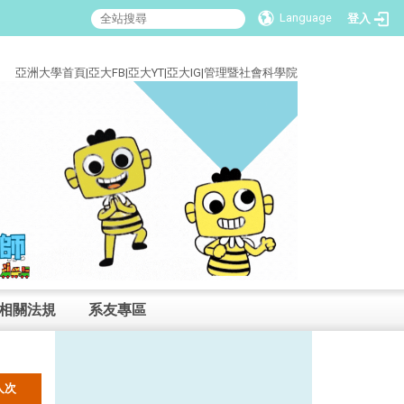
Language
登入
:::
亞洲大學首頁
|
亞大FB
|
亞大YT
|
亞大IG
|
管理暨社會科學院
相關法規
系友專區
人次