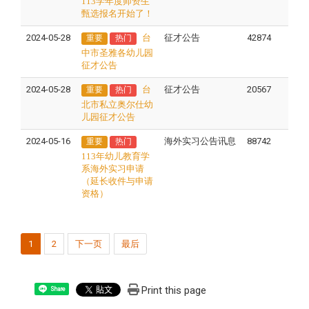
113学年度师资生
甄选报名开始了！
2024-05-28
台
征才公告
42874
重要
热门
中市圣雅各幼儿园
征才公告
2024-05-28
台
征才公告
20567
重要
热门
北市私立奥尔仕幼
儿园征才公告
2024-05-16
海外实习公告讯息
88742
重要
热门
113年幼儿教育学
系海外实习申请
（延长收件与申请
资格）
1
2
下一页
最后
Print this page
Share