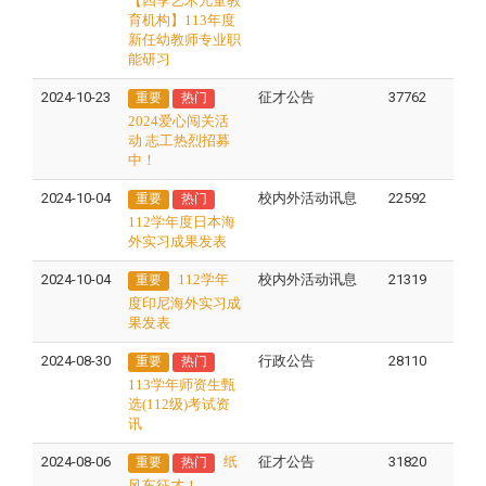
【四季艺术儿童教
育机构】113年度
新任幼教师专业职
能研习
2024-10-23
征才公告
37762
重要
热门
2024爱心闯关活
动 志工热烈招募
中！
2024-10-04
校内外活动讯息
22592
重要
热门
112学年度日本海
外实习成果发表
2024-10-04
112学年
校内外活动讯息
21319
重要
度印尼海外实习成
果发表
2024-08-30
行政公告
28110
重要
热门
113学年师资生甄
选(112级)考试资
讯
2024-08-06
纸
征才公告
31820
重要
热门
风车征才！