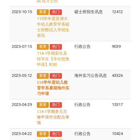
园 征才公告
2025-10-15
硕士班招生讯息
12412
重要
热门
115学年度亚洲大
学幼儿教育学系硕
士班甄试入学招生
资讯
2025-07-15
行政公告
9039
重要
热门
114-1学期新生及
转学生【学分抵免
申请】时程
2025-05-12
海外实习公告讯息
43326
重要
热门
114学年度幼儿教
育学系暑期海外实
习申请
2025-04-29
行政公告
15317
重要
热门
114-1学期多元主
修申请作业配合事
项
2025-04-22
行政公告
10424
重要
热门