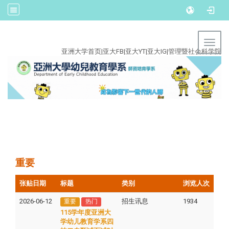
:::
Toggl
亚洲大学首页
|
亚大FB
|
亚大YT
|
亚大IG
|
管理暨社会科学院
重要
张贴日期
标题
类别
浏览人次
2026-06-12
招生讯息
1934
重要
热门
115学年度亚洲大
学幼儿教育学系四