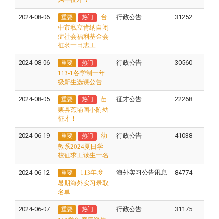
2024-08-06
台
行政公告
31252
重要
热门
中市私立肯纳自闭
症社会福利基金会
征求一日志工
2024-08-06
行政公告
30560
重要
热门
113-1各学制一年
级新生选课公告
2024-08-05
苗
征才公告
22268
重要
热门
栗县蕉埔国小附幼
征才！
2024-06-19
幼
行政公告
41038
重要
热门
教系2024夏日学
校征求工读生一名
2024-06-12
113年度
海外实习公告讯息
84774
重要
暑期海外实习录取
名单
2024-06-07
行政公告
31175
重要
热门