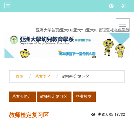
:::
Toggl
亚洲大学首页
|
亚大FB
|
亚大YT
|
亚大IG
|
管理暨社会科学院
首页
系友专区
教师检定复习区
:::
系友会简介
教师检定复习区
毕业校友
教师检定复习区
浏览人次:
18732