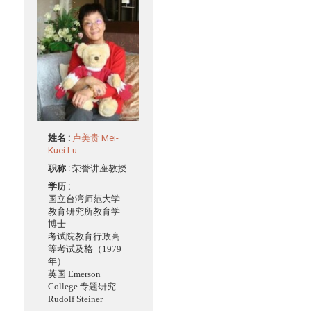
姓名 :
卢美贵 Mei-
Kuei Lu
职称 :
荣誉讲座教授
学历 :
国立台湾师范大学
教育研究所教育学
博士
考试院教育行政高
等考试及格（1979
年）
英国 Emerson
College 专题研究
Rudolf Steiner