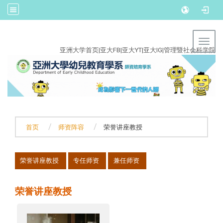
:::
Toggl
亚洲大学首页
|
亚大FB
|
亚大YT
|
亚大IG
|
管理暨社会科学院
首页
师资阵容
荣誉讲座教授
:::
荣誉讲座教授
专任师资
兼任师资
荣誉讲座教授