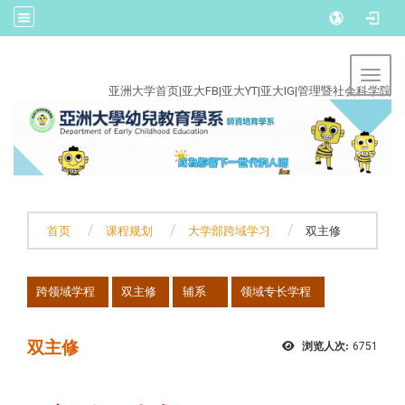
:::
Toggl
亚洲大学首页
|
亚大FB
|
亚大YT
|
亚大IG
|
管理暨社会科学院
首页
课程规划
大学部跨域学习
双主修
:::
跨领域学程
双主修
辅系
领域专长学程
双主修
浏览人次:
6751