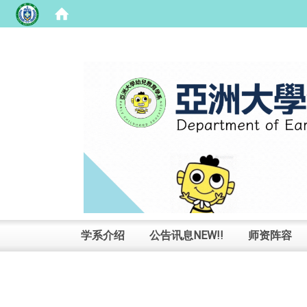
:::
学系介绍
公告讯息NEW!!
师资阵容