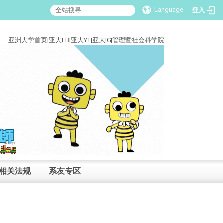
Language
登入
:::
亚洲大学首页
|
亚大FB
|
亚大YT
|
亚大IG
|
管理暨社会科学院
相关法规
系友专区