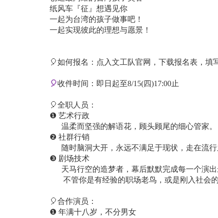
纸风车『征』想遇见你
一起为台湾的孩子做事吧！
一起实现彼此的理想与愿景！
🎈
如何报名：点入文工队官网，下载报名表，填
🎈
收件时间：即日起至8/15(四)17:00止
🎈
全职人员：
❶ 艺术行政
温柔而坚强的解语花，顾头顾尾的细心管家。
❷ 社群行销
随时脑洞大开，永远不满足于现状，走在流行
❸ 剧场技术
天马行空的造梦者，幕后默默完成每一个演出
不管你是有经验的职场老鸟，或是刚入社会的
🎈
合作演员：
❶ 年满十八岁，不分男女