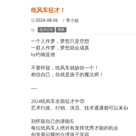
纸风车征才！
2024-08-06
李小姐
征才公告
重要
一个人作梦，梦想只是空想
一群人作梦，梦想就会成真
by
约翰蓝侬
不要怀疑，纸风车就缺你一个！
相信自己，你就是孩子的魔法师！
----
2024
纸风车全面征才中
😍
艺术行政、行销、演员、技术通通都可以来
👍
别怀疑自己的潜能
💪
每位纸风车人绝对有发挥优秀才能的机会
创造最闪耀的台湾孩子笑容