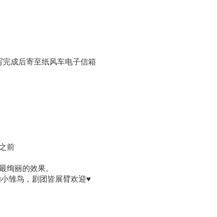
写完成后寄至纸风车电子信箱
之前
最绚丽的效果。
小雏鸟，剧团皆展臂欢迎
♥