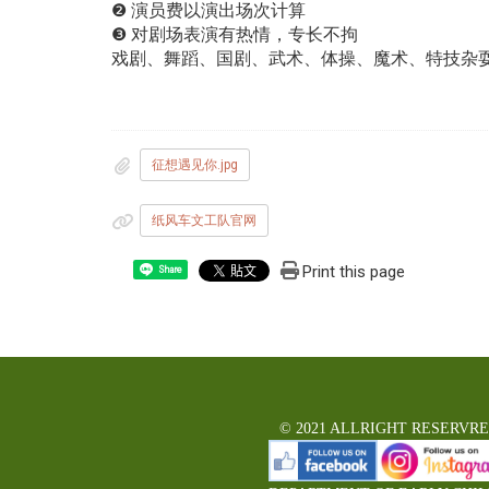
❷ 演员费以演出场次计算
❸ 对剧场表演有热情，专长不拘
戏剧、舞蹈、国剧、武术、体操、魔术、特技杂
征想遇见你.jpg
纸风车文工队官网
Print this page
Share
© 2021 ALLRIGHT RESERVR