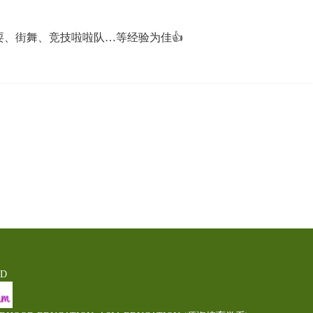
耍、街舞、竞技啦啦队…等经验为佳
👍
ED