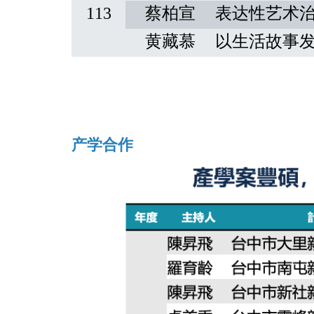
113
蔡柏宣
表达性艺术
黄藏慕
以生活故事
产学合作