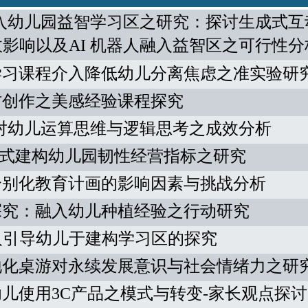
入幼儿园益智学习区之研究：探讨生成式互
效影响以及
AI
机器人融入益智区之可行性分
学习课程介入降低幼儿分离焦虑之准实验研
材创作之美感经验课程探究
对幼儿运算思维与逻辑思考之成效分析
式建构幼儿园韧性经营指标之研究
个别化教育计画的影响因素与挑战分析
探究：融入幼儿种植经验之行动研究
人引导幼儿于建构学习区的探究
地化桌游对永续发展意识与社会情绪力之研
幼儿使用
3C
产品之模式与转变
-
家长观点探讨