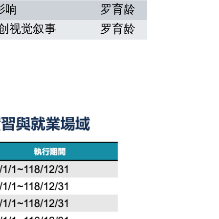
影响
罗育龄
创视觉叙事
罗育龄