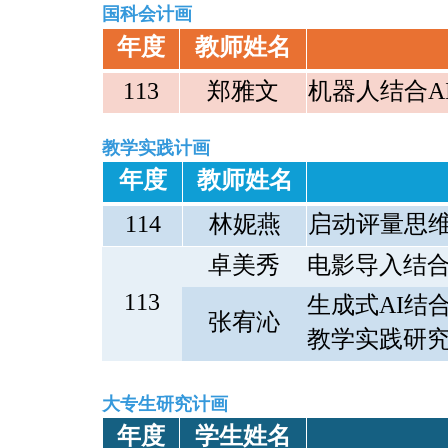
国科会计画
年度
教师姓名
113
郑雅文
机器人结合
A
教学实践计画
年度
教师姓名
114
林妮燕
启动评量思
卓美秀
电影导入结
113
生成式
AI
结
张宥沁
教学实践研
大专生研究计画
年度
学生姓名