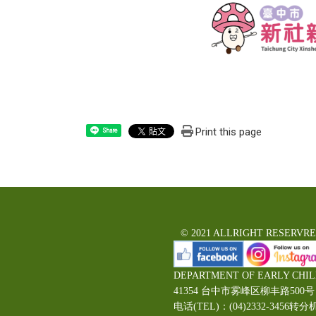
Print this page
Share
© 2021 ALLRIGHT RESERVR
DEPARTMENT OF EARLY CHI
41354 台中市雾峰区柳丰路5
电话(TEL)：(04)2332-3456转分