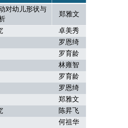
动对幼儿形状与
郑雅文
析
究
卓美秀
罗恩绮
罗育龄
林雍智
罗育龄
罗恩绮
郑雅文
究
陈昇飞
何祖华