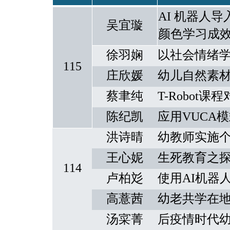
AI
机器人导
吴宜璇
颜色学习成
徐羽娴
以社会情绪
115
庄欣媛
幼儿自然素
蔡聿纯
T-Robot
课程
陈纪凯
应用
VUCA
模
洪诗晴
幼教师实施
王心妮
生死教育之
114
卢柏彣
使用
AI
机器
高薏茜
幼老共学在
汤寀菁
后疫情时代