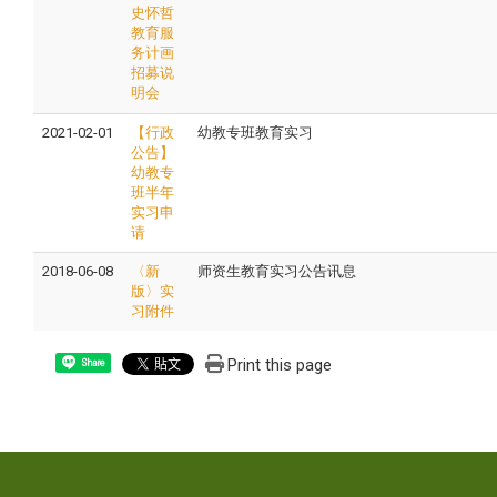
史怀哲
教育服
务计画
招募说
明会
2021-02-01
【行政
幼教专班教育实习
公告】
幼教专
班
半年
实习申
请
2018-06-08
〈新
师资生教育实习公告讯息
版〉实
习附件
Print this page
Share