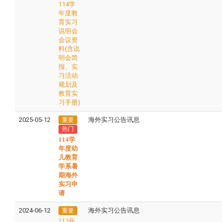
114学
年度教
育实习
说明会
会议资
料(含说
明会简
报、实
习活动
规划及
教育实
习手册)
2025-05-12
海外实习公告讯息
重要
热门
114学
年度幼
儿教育
学系暑
期海外
实习申
请
2024-06-12
海外实习公告讯息
重要
113年