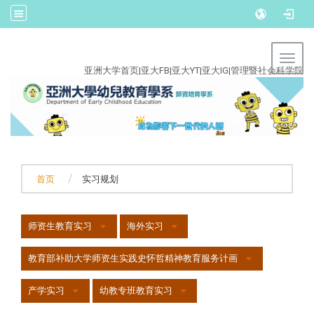
:::
Toggl
亚洲大学首页
|
亚大FB
|
亚大YT
|
亚大IG
|
管理暨社会科学院
首页
实习规划
:::
师资生教育实习
海外实习
教育部补助大学师资生实践史怀哲精神教育服务计画
产学实习
幼教专班教育实习