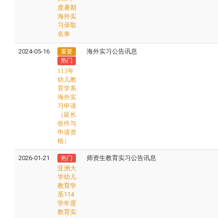
度暑期
海外实
习录取
名单
2024-05-16
海外实习公告讯息
重要
热门
113年
幼儿教
育学系
海外实
习申请
（延长
收件与
申请资
格）
2026-01-21
师资生教育实习公告讯息
热门
亚洲大
学幼儿
教育学
系114
学年度
教育实