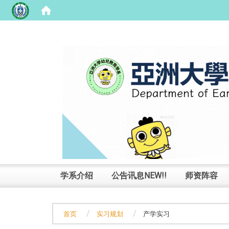
:::
学系介绍
公告讯息NEW!!
师资阵容
首页
实习规划
产学实习