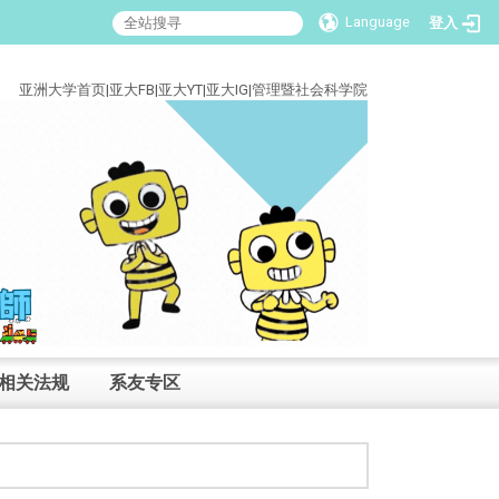
Language
登入
:::
亚洲大学首页
|
亚大FB
|
亚大YT
|
亚大IG
|
管理暨社会科学院
相关法规
系友专区