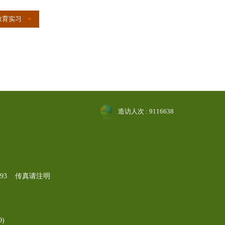
教育实习
造访人次 : 9116638
-1193 传真请注明
)