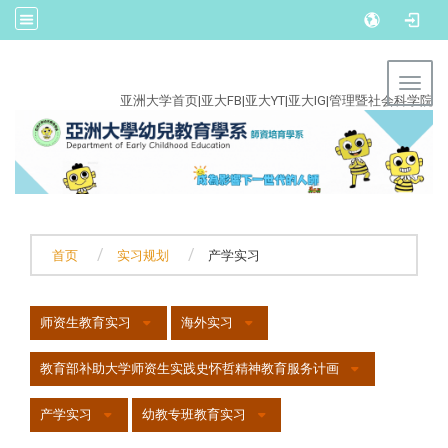
:::
Toggl
亚洲大学首页
|
亚大FB
|
亚大YT
|
亚大IG
|
管理暨社会科学院
首页
实习规划
产学实习
:::
师资生教育实习
海外实习
教育部补助大学师资生实践史怀哲精神教育服务计画
产学实习
幼教专班教育实习