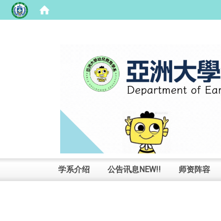
:::
学系介绍
公告讯息NEW!!
师资阵容