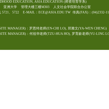
LDHOOD EDUCATION, ASIA EDUCATION (师资培育学系)
00号 亚洲大学 管理大楼三楼M303 人文社会学院联合办公室
机 5721、5722 E-MAIL：ECE@ASIA.EDU.TW
传真(FAX)：(04)2332
ITE MANAGER)：罗恩绮老师(EN-CHI LO)
, 郑雅文
(YA-WEN CHENG)
TE MANAGER)：何祖华老师(TZU-HUA HO), 罗育龄老师(YU-LING LO