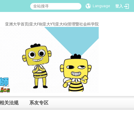
Language
登入
:::
亚洲大学首页
|
亚大FB
|
亚大YT
|
亚大IG
|
管理暨社会科学院
相关法规
系友专区