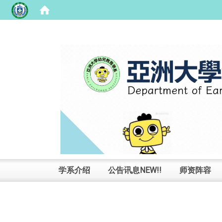
:::
学系介绍
公告讯息NEW!!
师资阵容