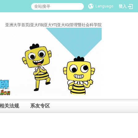
Language
登入
:::
亚洲大学首页
|
亚大FB
|
亚大YT
|
亚大IG
|
管理暨社会科学院
相关法规
系友专区