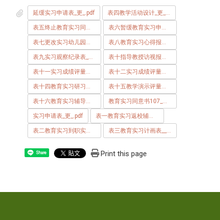
延缓实习申请表_更_.pdf
表四教学活动设计_更_.pdf
表五终止教育实习同意书_
表六暂缓教育实习申请书_
表七更改实习幼儿园申请暨切结书_
表八教育实习心得报告_更_.pdf
表九实习观察纪录表_更_.pdf
表十指导教授访视报告_更_.pdf
表十一实习成绩评量表_指导教授用__更_.pdf
表十二实习成绩评量表_特约实习幼儿园用__更_.pdf
表十四教育实习研习记录表_更_.pdf
表十五教学演示评量表_更_.pdf
表十六教育实习辅导纪录表.pdf
教育实习同意书107_更_.pdf
实习申请表_更_.pdf
表一教育实习返校辅导座谈请假申请单_更_.pdf
表二教育实习到职实习回复单_更_.pdf
表三教育实习计画表__1__更_.pdf
Print this page
Share