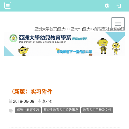
:::
Toggl
亚洲大学首页
|
亚大FB
|
亚大YT
|
亚大IG
|
管理暨社会科学院
〈新版〉实习附件
2018-06-08
李小姐
师资生教育实习
师资生教育实习公告讯息
教育实习手册及文件