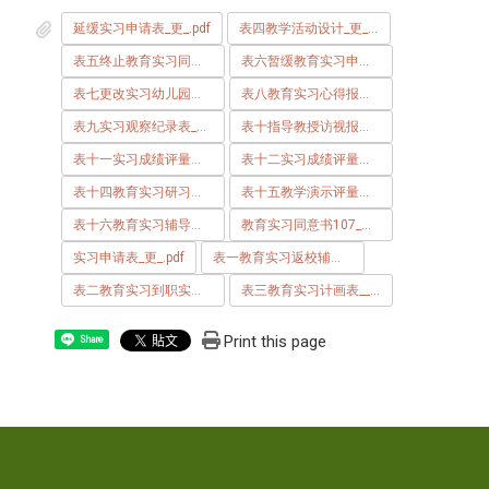
延缓实习申请表_更_.pdf
表四教学活动设计_更_.pdf
表五终止教育实习同意书_
表六暂缓教育实习申请书_
表七更改实习幼儿园申请暨切结书_
表八教育实习心得报告_更_.pdf
表九实习观察纪录表_更_.pdf
表十指导教授访视报告_更_.pdf
表十一实习成绩评量表_指导教授用__更_.pdf
表十二实习成绩评量表_特约实习幼儿园用__更_.pdf
表十四教育实习研习记录表_更_.pdf
表十五教学演示评量表_更_.pdf
表十六教育实习辅导纪录表.pdf
教育实习同意书107_更_.pdf
实习申请表_更_.pdf
表一教育实习返校辅导座谈请假申请单_更_.pdf
表二教育实习到职实习回复单_更_.pdf
表三教育实习计画表__1__更_.pdf
Print this page
Share