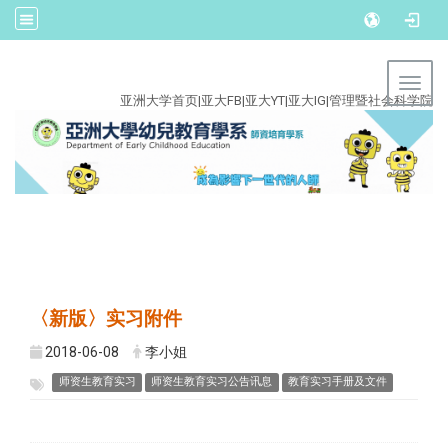
:::
Toggl
亚洲大学首页
|
亚大FB
|
亚大YT
|
亚大IG
|
管理暨社会科学院
〈新版〉实习附件
2018-06-08
李小姐
师资生教育实习
师资生教育实习公告讯息
教育实习手册及文件