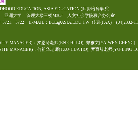
LDHOOD EDUCATION, ASIA EDUCATION (师资培育学系)
00号 亚洲大学 管理大楼三楼M303 人文社会学院联合办公室
机 5721、5722 E-MAIL：ECE@ASIA.EDU.TW
传真(FAX)：(04)2332
ITE MANAGER)：罗恩绮老师(EN-CHI LO)
, 郑雅文
(YA-WEN CHENG)
TE MANAGER)：何祖华老师(TZU-HUA HO), 罗育龄老师(YU-LING LO