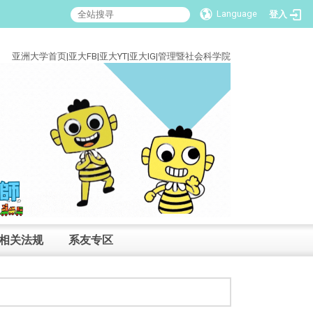
Language
登入
:::
亚洲大学首页
|
亚大FB
|
亚大YT
|
亚大IG
|
管理暨社会科学院
相关法规
系友专区