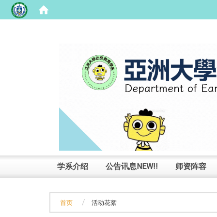
:::
学系介绍
公告讯息NEW!!
师资阵容
首页
活动花絮