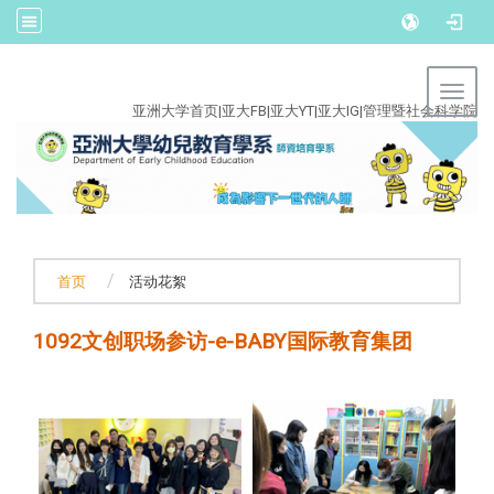
:::
Toggl
亚洲大学首页
|
亚大FB
|
亚大YT
|
亚大IG
|
管理暨社会科学院
首页
活动花絮
1092文创职场参访-e-BABY国际教育集团