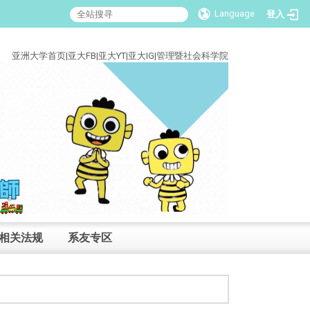
Language
登入
:::
亚洲大学首页
|
亚大FB
|
亚大YT
|
亚大IG
|
管理暨社会科学院
相关法规
系友专区