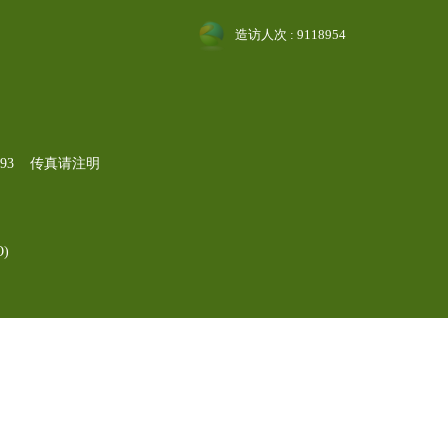
造访人次 : 9118954
-1193 传真请注明
)