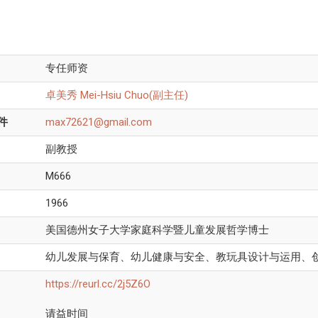
专任师资
卓美秀 Mei-Hsiu Chuo(副主任)
件
max72621@gmail.com
副教授
M666
1966
美国德州女子大学家庭科学暨儿童发展哲学博士
幼儿发展与保育、幼儿健康与安全、教玩具设计与运用、
https://reurl.cc/2j5Z6O
请益时间