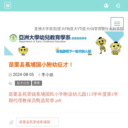
:::
Toggl
亚洲大学首页
|
亚大FB
|
亚大YT
|
亚大IG
|
管理暨社会科学院
苗栗县蕉埔国小附幼征才！
2024-08-05
李小姐
征才公告
重要
苗栗县苑里镇蕉埔国民小学附设幼儿园113学年度第1学
期代理教保员甄选简章.pdf
苗栗县苑里镇蕉埔国民小学附设幼儿园113学年度第1学期代理教保员甄选简章.pdf