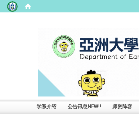
:::
学系介绍
公告讯息NEW!!
师资阵容