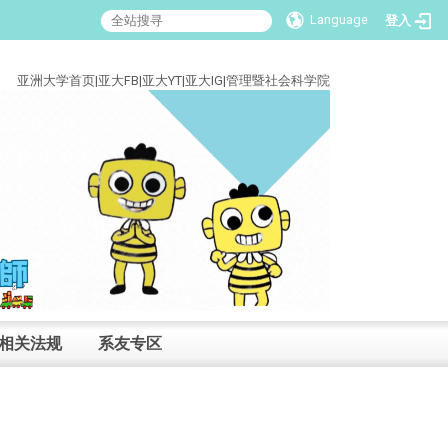
Language
登入
:::
亚洲大学首页
|
亚大FB
|
亚大YT
|
亚大IG
|
管理暨社会科学院
相关法规
系友专区