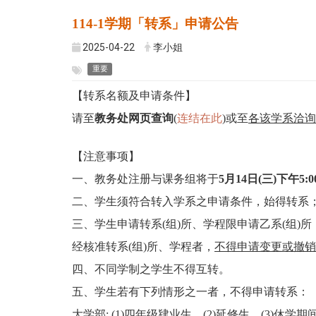
114-1学期「转系」申请公告
2025-04-22
李小姐
重要
【转系名额及申请条件】
请至
教务处网页查询
(
连结在此
)或至
各该学系洽询
【注意事项】
一、教务处注册与课务组将于
5
月14日(三)下午5:0
二、学生须符合转入学系之申请条件，始得转系
三、学生申请转系(组)所、学程限申请乙系(组)所
经核准转系(组)所、学程者，
不得申请变更或撤销
四、不同学制之学生不得互转。
五、学生若有下列情形之一者，不得申请转系：
大学部: (1)四年级肄业生，(2)延修生。(3)休学期