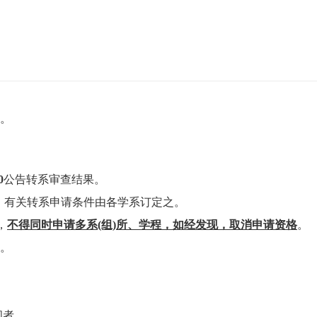
。
0
公告转系审查结果。
；有关转系申请条件由各学系订定之。
，
不得同时申请多系(组)所、学程，如经发现，取消申请资格
。
。
间者。