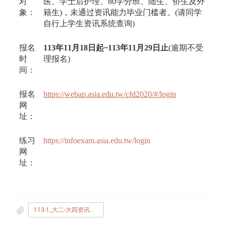
对
医、学士后护理、80学分班、陆生、侨生及外
象：
籍生)，未通过资讯能力毕业门槛者。(请同学
自行上学生资讯系统查询)
报名
113年11月18日起~113年11月29日止
(逾期不受
时
理报名)
间：
报名
https://webap.asia.edu.tw/cfd2020/#/login
网
址：
练习
https://infoexam.asia.edu.tw/login
网
址：
113-1_大二-大四资讯能力补考公告.jpg