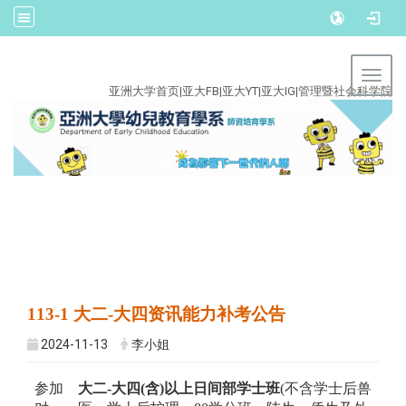
:::
Toggl
亚洲大学首页
|
亚大FB
|
亚大YT
|
亚大IG
|
管理暨社会科学院
113-1 大二-大四资讯能力补考公告
2024-11-13
李小姐
参加
大二-大四(含)以上日间部学士班
(不含学士后兽