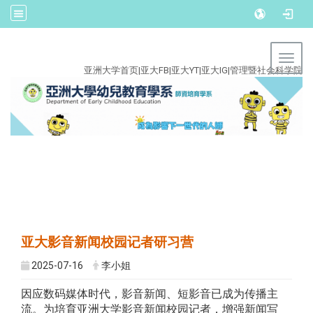
:::
Toggl
亚洲大学首页
|
亚大FB
|
亚大YT
|
亚大IG
|
管理暨社会科学院
亚大影音新闻校园记者研习营
2025-07-16
李小姐
因应数码媒体时代，影音新闻、短影音已成为传播主
流。为培育亚洲大学影音新闻校园记者，增强新闻写