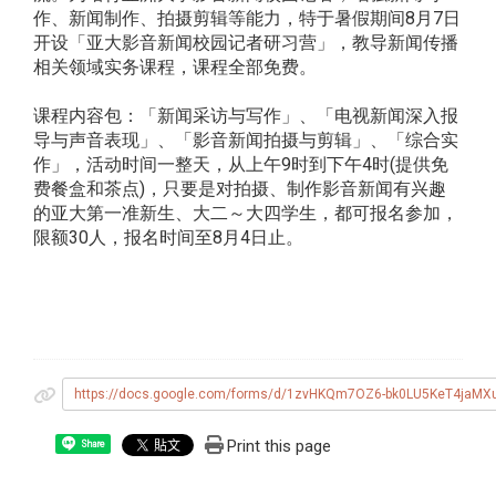
作、新闻制作、拍摄剪辑等能力，特于暑假期间8月7日
开设「亚大影音新闻校园记者研习营」，教导新闻传播
相关领域实务课程，课程全部免费。
课程内容包：「新闻采访与写作」、「电视新闻深入报
导与声音表现」、「影音新闻拍摄与剪辑」、「综合实
作」，活动时间一整天，从上午9时到下午4时(提供免
费餐盒和茶点)，只要是对拍摄、制作影音新闻有兴趣
的亚大第一准新生、大二～大四学生，都可报名参加，
限额30人，报名时间至8月4日止。
https://docs.google.com/forms/d/1zvHKQm7OZ6-bk0LU5KeT4jaM
Print this page
Share