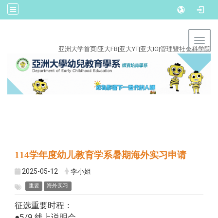
:::
Toggl
亚洲大学首页
|
亚大FB
|
亚大YT
|
亚大IG
|
管理暨社会科学院
114学年度幼儿教育学系暑期海外实习申请
2025-05-12
李小姐
重要
海外实习
征选重要时程：
●5/9 线上说明会