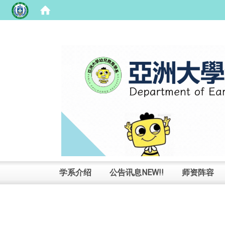
:::
学系介绍
公告讯息NEW!!
师资阵容