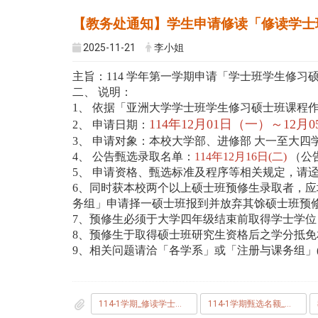
【教务处通知】学生申请修读「修读学士
2025-11-21
李小姐
主旨：114 学年第一学期申请「学士班学生修习
二、 说明：
1、 依据「亚洲大学学士班学生修习硕士班课程作
114年12月01日（一）～12
2、 申请日期：
3、 申请对象：本校大学部、进修部 大一至大四
4、 公告甄选录取名单：
114年12月16日(二)
（公
5、 申请资格、甄选标准及程序等相关规定，请
6、同时获本校两个以上硕士班预修生录取者，应填
务组」申请择一硕士班报到并放弃其馀硕士班预
7、预修生必须于大学四年级结束前取得学士学
8、预修生于取得硕士班研究生资格后之学分抵
9、相关问题请洽「各学系」或「注册与课务组」(04) 233
114-1学期_修读学士班学生修习硕士班学位_作业时程.jpg
114-1学期甄选名额_标准及程序汇整表.pdf