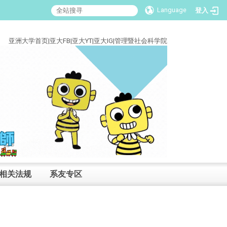
Language
登入
:::
亚洲大学首页
|
亚大FB
|
亚大YT
|
亚大IG
|
管理暨社会科学院
相关法规
系友专区