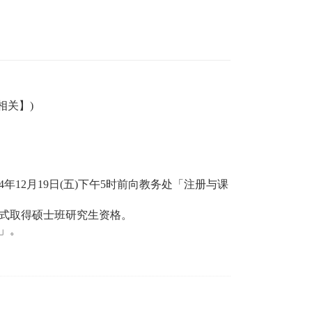
相关】)
12月19日(五)下午5时前向教务处「注册与课
式取得硕士班研究生资格。
」。